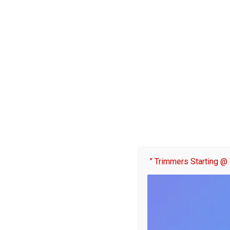
” Trimmers Starting @
Posts