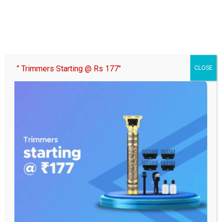
मां कूष्मांडा
29/09/2022
samaj
माता कूष्मांडा कौन हैं, कैसा है उनका स्वरूप और क्या चढ़ाएं प्रसाद_ ðŸ‘£
नवरात्रि का चौथा…
” Trimmers Starting @ Rs 177″
CLOSE
Posts
Previous
1
2
3
4
Next