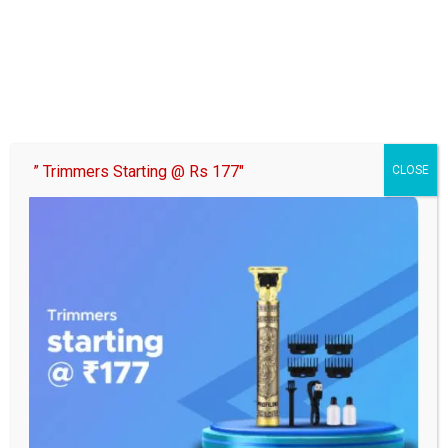
” Trimmers Starting @ Rs 177″
CLOSE