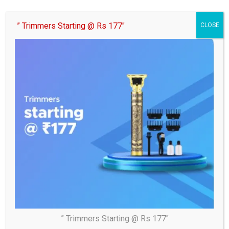
” Trimmers Starting @ Rs 177″
CLOSE
Tags:
अलीगढ़ विन्शी बी०एल० हेल्प देम फाउंडेशन ने गरीब बेटी की शादी के लिए किया
सहयोग
Post
टीवी शो वाह भाई वाह में दिखेंगे हास्य कवि अजीतशुक्ल*
navigation
नारी प्रगति सोशल फ़ाउन्डेशन ने नेत्र शिविर का आयोजन किया
” Trimmers Starting @ Rs 177″