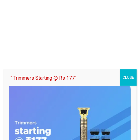
” Trimmers Starting @ Rs 177″
CLOSE