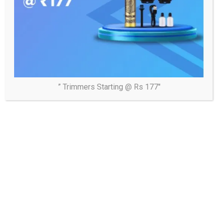
Tags:
टीवी शो वाह भाई वाह में दिखेंगे हास्य कवि अजीतशुक्ल*
Post
महिलाओं/बालिकाओं के सुरक्षार्थ चलाए जा रहे मिशन शक्ति अभियान के
navigation
तहत थाना रामगंज पुलिस द्वारा सार्वजनिक स्थलों पर भ्रमण कर
महिलाओं/बालिकाओं को जागरूक किया गया”
” Trimmers Starting @ Rs 177″
अलीगढ़ विन्शी बी०एल० हेल्प देम फाउंडेशन ने गरीब बेटी की शादी के
लिए किया सहयोग