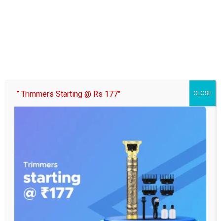
” Trimmers Starting @ Rs 177″
CLOSE
Tags:
#Breaking_news
Post