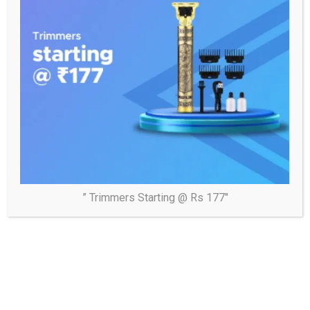
Tags:
पूज्य माता जी स्वर्गीय श्रीमती सरोज बक्शी जी की आत्मिक शांति के लिए अपना घर
आश्रम सेक्टर 34 में प्रभु जनों की स्वास्थ्य जांच का निशुल्क शिवर लगवाया।
” Trimmers Starting @ Rs 177″
Post
अमेठी कलेक्ट्रेट गौरीगंज मे बैठक संपन्न*
navigation
अलीगढ़ डीआईजी ने खैर कस्बे में किया फ्लैग मार्च, चप्पे-चप्पे पर पुलिस
फोर्स तैनात