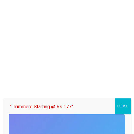
” Trimmers Starting @ Rs 177″
CLOSE