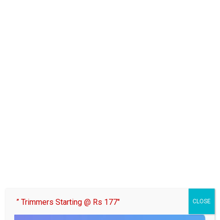
नोएडा
बारिश के बाद एक्शन मोड में नोएडा प्राधिकरण, वरिष्ठ
अधिकारियों ने किया जलभराव वाले क्षेत्रों का निरीक्षण
28/07/2026
samaj
” Trimmers Starting @ Rs 177″
CLOSE