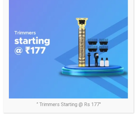
” Trimmers Starting @ Rs 177″