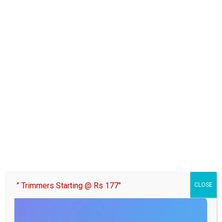
” Trimmers Starting @ Rs 177″
CLOSE