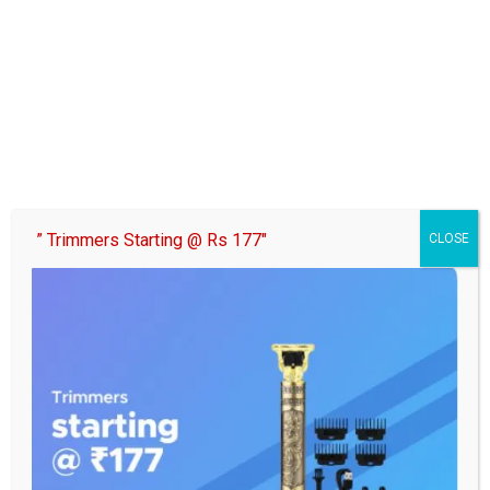
” Trimmers Starting @ Rs 177″
CLOSE