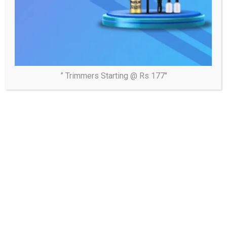
” Trimmers Starting @ Rs 177″
Tags:
#उत्तर_प्रदेश
,
#उत्तराखंड
,
#जनहित
,
#दिल्ली_एनसीआर
,
#देश_दुनिया_की_खबरें
,
#दैनिक_समाज_जागरण
,
#निष्पक्ष_पत्रकारिता
,
#प्रशासन
,
#बिहार
,
#मध्य_प्रदेश
,
#राजनीति
,
#राजस्थान
,
#विश्वसनीय_पत्रकारिता
,
#समाज
,
#सामाजिक_सरोकार
,
#हिंदी_समाचार_पत्र