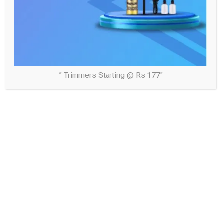
” Trimmers Starting @ Rs 177″