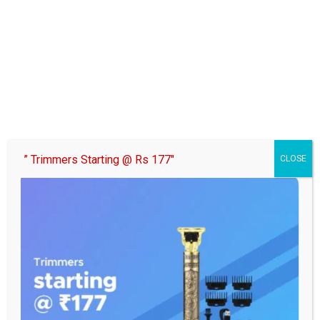
Post
सोनभद्र निषाद राज बोट योजना में बड़ा फर्जीवाड़ा! मत्स्य विभाग पर
navigation
गंभीर आरोप, पुरानी नावें दिखाकर किया गया वितरण
चोपन में विश्व हिंदू परिषद की प्रबुद्ध नागरिक संगोष्ठी संपन्न
” Trimmers Starting @ Rs 177″
CLOSE