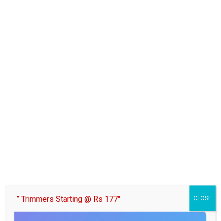
” Trimmers Starting @ Rs 177″
CLOSE