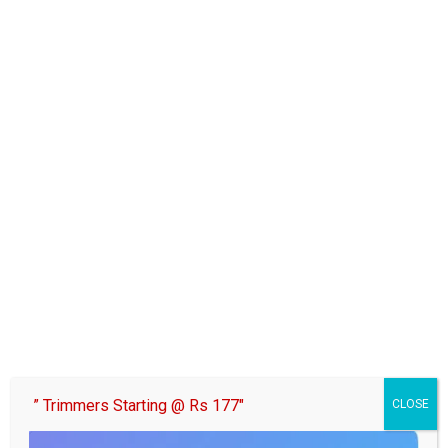
Tags:
अलीगढ़ अहरोला में पानी और ग्लास न देने पर शराबी लोगो ने मां बेटी के साथ की
मारपीट
” Trimmers Starting @ Rs 177″
CLOSE