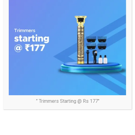
Post
अलीगढ़ खैर दबंगों ने पिता-पुत्र को मारपीट कर किया गंभीर घायल
navigation
राजकीय उद्योग केंद्र भूमि आवंटन मामला
” Trimmers Starting @ Rs 177″