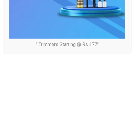
” Trimmers Starting @ Rs 177″