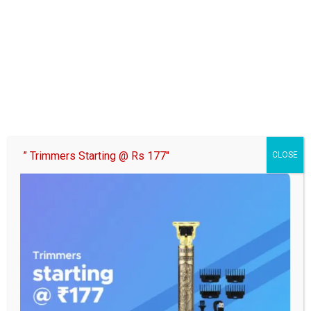
शिक्षक दिवस के अवसर पर सपा नोएडा महानगर ने धूमधाम से मनाई डॉक्टर सर्वपल्ली
राधाकृष्णन जी की जयंती…..
Post
यमुना नदी के बाढ़ प्रभावित परिवारों के लिए युवा शक्ति का राहत अभियान
navigation
शिक्षक राष्ट्र निर्माण के ध्वजवाहक: जितेन्द्र सिंह
” Trimmers Starting @ Rs 177″
CLOSE