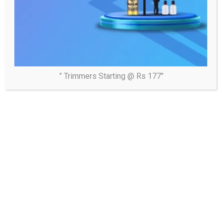
” Trimmers Starting @ Rs 177″