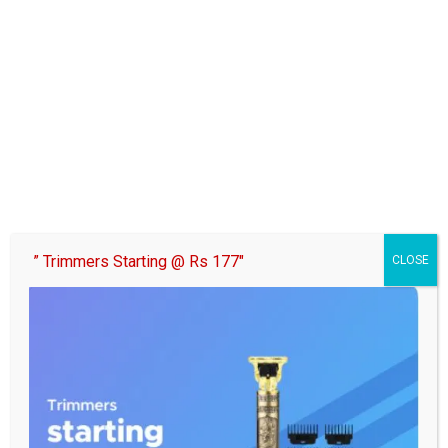
Tags:
केदारूत गांव
,
झारखंड पुलिस
,
ट्रेन हादसा
,
पदमा
,
पदमा ओपी
,
पुलिस जांच
,
पोस्टमार्टम
,
बरही-पदमा रेलवे ट्रैक
,
युवक की मौत
,
रेल दुर्घटना
,
रेलवे ट्रैक
,
विजय राम
,
सचिन राम
,
हजारीबाग
,
हजारीबाग सदर अस्पताल
,
हजारीबाग समाचार
Post
झारखंड सशस्त्र पुलिस-7 में स्वैच्छिक रक्तदान शिविर आयोजित,
navigation
पुलिसकर्मियों ने किया 15 यूनिट रक्तदान
एक करोड़ रुपये से अधिक की हेरोइन के साथ दो तस्कर गिरफ्तार
” Trimmers Starting @ Rs 177″
CLOSE