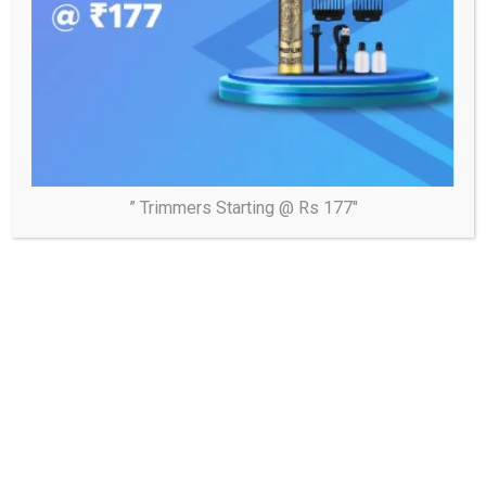
” Trimmers Starting @ Rs 177″