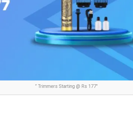
” Trimmers Starting @ Rs 177″