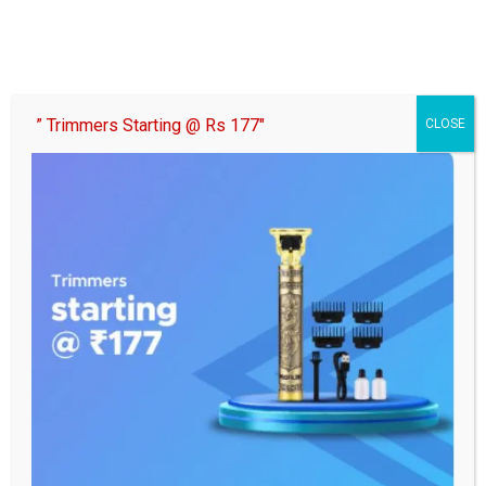
02/07/2026
samaj
पर्यावरण संरक्षण और पानी के महत्व को भी समझाना जरूरी: महंत चरणदास:
बेटी उत्सव पर दिया…
” Trimmers Starting @ Rs 177″
CLOSE
Posts
1
2
…
44
Next
pagination
You may Missed