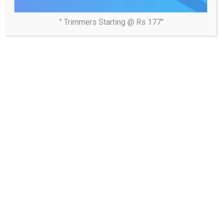
” Trimmers Starting @ Rs 177″
नोएडा
फीस वृद्धि पर निजी स्कूलों पर शिकंजा, सात विद्यालयों पर 7
लाख रुपये का जुर्माना
04/08/2026
samaj