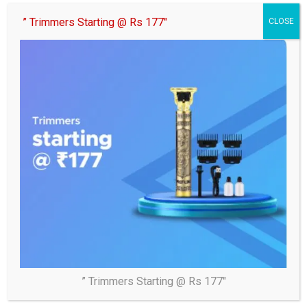
ब्लॉक स्तरीय स्कूल चलो अभियान रैली निकाली गई
” Trimmers Starting @ Rs 177″
CLOSE
14/07/2026
samaj
समाज जागरण रंजीत तिवारीरामेश्वर वाराणसी।।सेवापुरी विकासखंड के
अंतर्गत पीएम श्री विद्यालय ठटरा से ब्लॉक स्तरीय ‘स्कूल…
Posts
Previous
1
2
3
…
23
pagination
Next
You may Missed
” Trimmers Starting @ Rs 177″